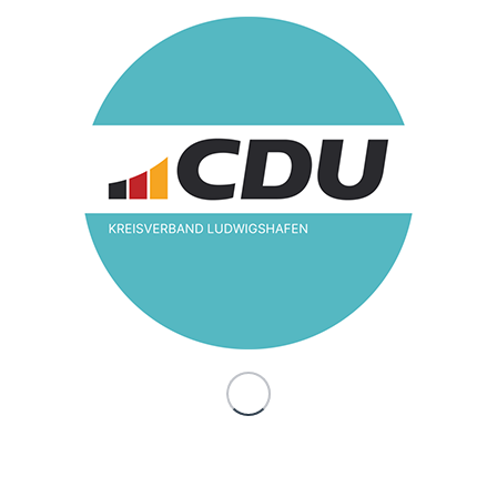
Raymond Höptner ist 25 Jahre alt und seit 2024
Ortsvorsteher von Mundenheim. Trotz seines jungen
Alters bringt er bereits breite politische und berufliche
Erfahrung mit – unter anderem durch seine Tätigkeiten
im Bundesministerium der Finanzen und in
Wirtschaftsberatungsunternehmen. Seine politische
Motivation ist klar: eine generationengerechte Politik,
die nachhaltige Lösungen anpackt – nicht später,
sondern jetzt. Er steht für eine CDU, die wieder näher
an die Lebensrealität der Menschen rückt, die zuhört
und handelt, statt nur zu verwalten.
Mit Anita Hauck wird Höptner von einer engagierten
Kommunalpolitikerin unterstützt, die seit 2024 Mitglied
der CDU-Stadtratsfraktion ist. Die 29-jährige
Ludwigshafenerin bringt Erfahrung aus der praktischen
Kommunalpolitik mit und ist tief im gesellschaftlichen
Leben ihres Stadtteils verankert.