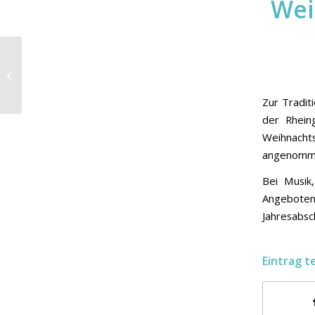
Wei
CDU Mundenheim
bestätigt Jan Sommer
als Vorsitzenden und
stärkt OB-Kandidaten...
Zur Tradit
der Rhein
Weihnacht
angenomm
Bei Musik
Angeboten
Jahresabsc
Eintrag t