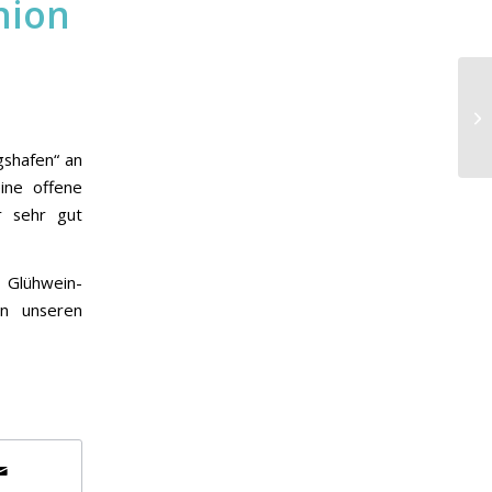
nion
gshafen“ an
ine offene
r sehr gut
 Glühwein-
en unseren