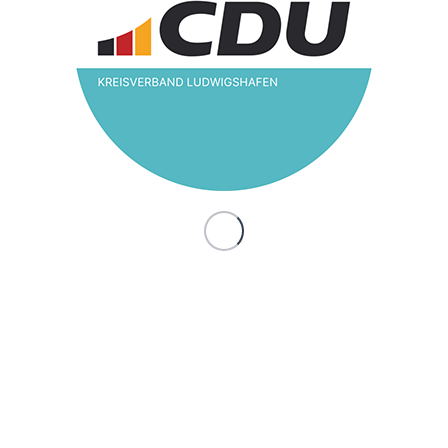
CDU Rheinhessen-
Pfalz mit Neuwahlen
des Vorstandes
/
5. April 2025
in
Frauen Union
Beim Bezirksparteitag der CDU Rheinhessen-Pfalz am
04. April 2025 wurde die Kreisvorsitzende der Frauen
Union Ludwigshafen Kirsten Pehlke als Beisitzerin in den
Vorstand gewählt.
Eintrag teilen