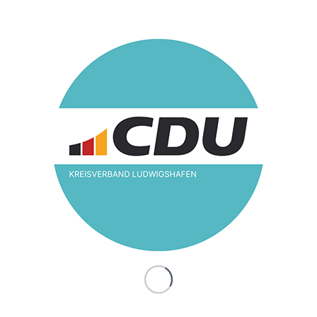
8 in Ludwigshafen und Sp
/
30. August 2018
in
Kreisverband
g, den 16. Juni 2018, ist der erste Todestag von Helmut Koh
gen Bundeskanzlers (1982-1998) und CDU-Bundesvorsitzen
verstarb am 16. Juni 2017 im Alter von 87 Jahren in seinem 
älzischen Heimatstadt Ludwigshafen und liegt seit dem 1. Ju
graben, der Stadt des europäischen Kaiserdoms, den Helmut
ndheit und später auch mit Staatsgästen besuchte. Am 16.
r gemeinsam Helmut Kohls in Ludwigshafen, wo er gelebt h
o er begraben ist, gedenken.
 Abstimmung zwischen der CDU in Bund, Land sowie in S
en und seiner Ehefrau, Dr. Maike Kohl-Richter, ist folgendes vor
findet an Helmut Kohls Grabstätte im Adenauer-Park in Speyer 
it Kranzniederlegung, Gedenkminute und Gebet statt. Um 16.00
che St. Josef in Ludwigshafen-Friesenheim, wo das Elternhaus H
 die zeitlebens seine Hauskirche in Ludwigshafen war, eine M