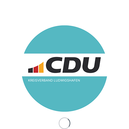
Ludwigshafen begrüßt
verbindliche Vorgaben
für mehr Frauen in
Vorständen
/
15. Januar 2021
in
Frauen Union
Die Frauenunion Ludwigshafen begrüßt den Durchbruch
bei den Koalitionsverhandlungen im Bund zum
Führungspositionengesetz zu einer verbindlichen
Vorgabe für mehr Frauen in Vorständen von
Unternehmen und in grossen Körperschaften.
„Der Vorschlag, der erstmals verbindliche Vorgaben für
mehr Frauen in Vorständen vorsieht, ist ein Schritt in die
richtige Richtung und längst überfällig“, so die
Kreisvorsitzende der Frauen Union Ludwigshafen