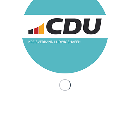
in Ludwigshafen
/
15. Februar 2023
in
Frauen Union
Die Frauen Union Ludwigshafen beteiligte sich am
14.Februar 2023 wieder an der “ Tanz – Demo One
Billion Rising“, mit einer lautstarken Demo durch die
Ludwigshafener Innenstadt und einer Tanzeinlage vor
der Rheingalerie, initiiert vom Frauenhaus Ludwigshafen
und verschiedenen Frauenorganisationen.
Schön, dass diese wichtige Aktion nach Corona nun
wieder möglich ist. Das Motto der Aktion: One Billion
Rising – Frauen erhebt euch gegen die
Gewaltherrschaft von Männern. Befreit euch. Schön,
dass auch Männern diese Aktion immer wieder
mitunterstützen.
Eintrag teilen