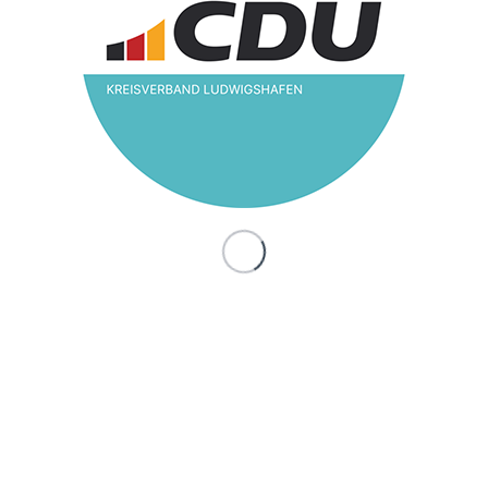
Frauen Union 2023
/
16. Mai 2023
in
Frauen Union
Am Samstag vor Muttertag hatte die Frauen Union
Ludwigshafen wieder traditionell in den Stadtteilen
Blumen an Mütter verteilt. Zudem wurden traditionell
die Bewohnerinnen des Seniorenheim Paulinenhof in
Oppau mit Blumen zum Muttertag mitversorgt.
Wir wünschen allen Müttern einen wunderschönen
Muttertag.
Eintrag teilen