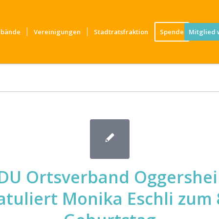
rbände
Vereinigungen
Stadtratsfraktion
Spende
Mitglied
DU Ortsverband Oggershe
atuliert Monika Eschli zum 