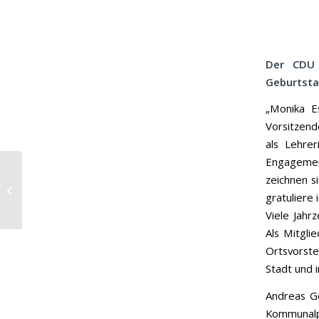
Der CDU 
Geburtsta
„Monika Es
Vorsitzend
als Lehrer
Engagement
zeichnen 
Verbesserungen im Radverkehr
gratuliere
nicht aus den Augen verlieren
Viele Jahr
Als Mitgli
Ortsvorste
Stadt und i
Andreas Ge
Kommunalp