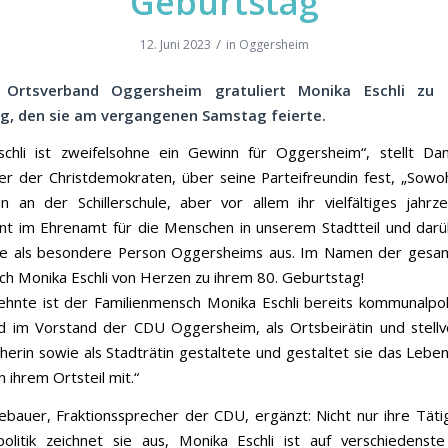
Geburtstag
/
12. Juni 2023
in
Oggersheim
Ortsverband Oggersheim gratuliert Monika Eschli zu 
g, den sie am vergangenen Samstag feierte.
chli ist zweifelsohne ein Gewinn für Oggersheim“, stellt Dan
er der Christdemokraten, über seine Parteifreundin fest, „Sowoh
in an der Schillerschule, aber vor allem ihr vielfältiges jahrz
 im Ehrenamt für die Menschen in unserem Stadtteil und darü
sie als besondere Person Oggersheims aus. Im Namen der gesam
 ich Monika Eschli von Herzen zu ihrem 80. Geburtstag!
zehnte ist der Familienmensch Monika Eschli bereits kommunalpolit
ed im Vorstand der CDU Oggersheim, als Ortsbeirätin und stell
herin sowie als Stadträtin gestaltete und gestaltet sie das Leben
n ihrem Ortsteil mit.“
bauer, Fraktionssprecher der CDU, ergänzt: Nicht nur ihre Tätig
olitik zeichnet sie aus, Monika Eschli ist auf verschiedenst