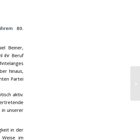
ihrem 80.
iel Beiner,
l ihr Beruf
ehntelanges
ber hinaus,
In
ten Partei
Kl
In
isch aktiv.
vertretende
 in unserer
keit in der
e Weise im