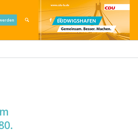
 werden
im
80.