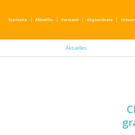
Startseite
Aktuelles
Vorstand
Abgeordnete
Ortsve
Aktuelles
C
gr