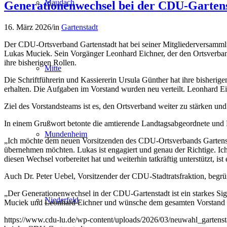
Maudach
Generationenwechsel bei der CDU-Garten
16. März 2026
/
in
Gartenstadt
Der CDU-Ortsverband Gartenstadt hat bei seiner Mitgliederversammlu
Lukas Muciek. Sein Vorgänger Leonhard Eichner, der den Ortsverband 
ihre bisherigen Rollen.
Mitte
Die Schriftführerin und Kassiererin Ursula Günther hat ihre bisherig
erhalten. Die Aufgaben im Vorstand wurden neu verteilt. Leonhard E
Ziel des Vorstandsteams ist es, den Ortsverband weiter zu stärken und
In einem Grußwort betonte die amtierende Landtagsabgeordnete und
Mundenheim
„Ich möchte dem neuen Vorsitzenden des CDU-Ortsverbands Gartenstad
übernehmen möchten. Lukas ist engagiert und genau der Richtige. Ic
diesen Wechsel vorbereitet hat und weiterhin tatkräftig unterstützt, is
Auch Dr. Peter Uebel, Vorsitzender der CDU-Stadtratsfraktion, begrü
„Der Generationenwechsel in der CDU-Gartenstadt ist ein starkes Si
Niederfeld
Muciek und Leonhard Eichner und wünsche dem gesamten Vorstand vi
https://www.cdu-lu.de/wp-content/uploads/2026/03/neuwahl_gartenst