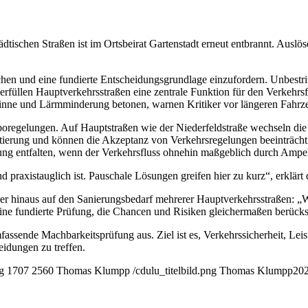
ischen Straßen ist im Ortsbeirat Gartenstadt erneut entbrannt. Auslös
chen und eine fundierte Entscheidungsgrundlage einzufordern. Unbestrit
rfüllen Hauptverkehrsstraßen eine zentrale Funktion für den Verkehrsfl
ne und Lärmminderung betonen, warnen Kritiker vor längeren Fahrzei
poregelungen. Auf Hauptstraßen wie der Niederfeldstraße wechseln die
erung und können die Akzeptanz von Verkehrsregelungen beeinträchtige
ung entfalten, wenn der Verkehrsfluss ohnehin maßgeblich durch Ampeln
und praxistauglich ist. Pauschale Lösungen greifen hier zu kurz“, erklä
ber hinaus auf den Sanierungsbedarf mehrerer Hauptverkehrsstraßen: „
ne fundierte Prüfung, die Chancen und Risiken gleichermaßen berücksi
assende Machbarkeitsprüfung aus. Ziel ist es, Verkehrssicherheit, Lei
idungen zu treffen.
g
1707
2560
Thomas Klumpp
/cdulu_titelbild.png
Thomas Klumpp
202