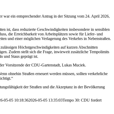
er war ein entsprechender Antrag in der Sitzung vom 24. April 2026,
ten ist, dass reduzierte Geschwindigkeiten insbesondere in sensiblen
uss, die Erreichbarkeit von Arbeitsplätzen sowie für Liefer- und
ten und einer möglichen Verlagerung des Verkehrs in Nebenstraßen.
 zulässigen Höchstgeschwindigkeiten auf kurzen Abschnitten
n. Zudem stellt sich die Frage, inwieweit zusätzliche Tempolimits
 und Staus geprägt ist.
rt der Vorsitzende der CDU-Gartenstadt, Lukas Muciek.
Wenn ohnehin Straßen erneuert werden müssen, sollten verkehrliche
chtigt.“
stungsfähigkeit der Straßen und die Akzeptanz in der Bevölkerung
6-05-05 10:18:36
2026-05-05 13:35:03
Tempo 30: CDU fordert