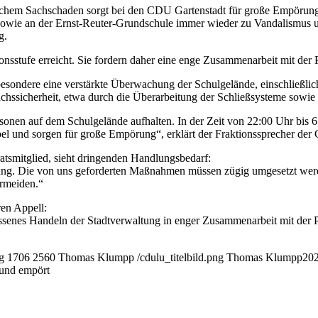
ichem Sachschaden sorgt bei den CDU Gartenstadt für große Empörung u
s sowie an der Ernst-Reuter-Grundschule immer wieder zu Vandalismus u
g.
nsstufe erreicht. Sie fordern daher eine enge Zusammenarbeit mit der
esondere eine verstärkte Überwachung der Schulgelände, einschließlic
hssicherheit, etwa durch die Überarbeitung der Schließsysteme sowie
sonen auf dem Schulgelände aufhalten. In der Zeit von 22:00 Uhr bis 
el und sorgen für große Empörung“, erklärt der Fraktionssprecher der
tsmitglied, sieht dringenden Handlungsbedarf:
ung. Die von uns geforderten Maßnahmen müssen zügig umgesetzt werd
ermeiden.“
en Appell:
ssenes Handeln der Stadtverwaltung in enger Zusammenarbeit mit der Poli
g
1706
2560
Thomas Klumpp
/cdulu_titelbild.png
Thomas Klumpp
202
 und empört