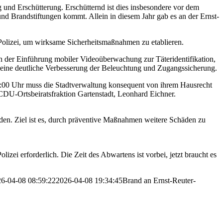
nd Erschütterung. Erschütternd ist dies insbesondere vor dem
nd Brandstiftungen kommt. Allein in diesem Jahr gab es an der Ernst-
 Polizei, um wirksame Sicherheitsmaßnahmen zu etablieren.
h der Einführung mobiler Videoüberwachung zur Täteridentifikation,
 eine deutliche Verbesserung der Beleuchtung und Zugangssicherung.
6:00 Uhr muss die Stadtverwaltung konsequent von ihrem Hausrecht
 CDU-Ortsbeiratsfraktion Gartenstadt, Leonhard Eichner.
en. Ziel ist es, durch präventive Maßnahmen weitere Schäden zu
zei erforderlich. Die Zeit des Abwartens ist vorbei, jetzt braucht es
6-04-08 08:59:22
2026-04-08 19:34:45
Brand an Ernst-Reuter-