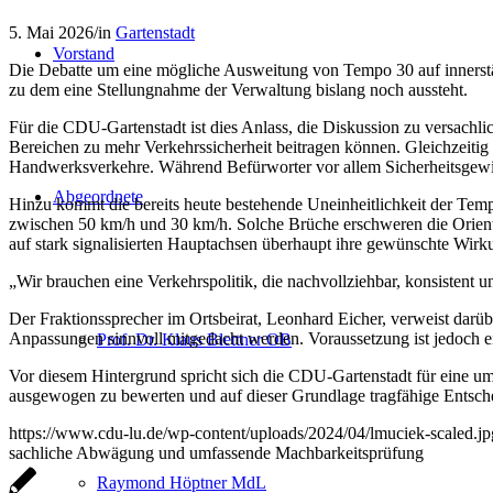
5. Mai 2026
/
in
Gartenstadt
Vorstand
Die Debatte um eine mögliche Ausweitung von Tempo 30 auf innerstädt
zu dem eine Stellungnahme der Verwaltung bislang noch aussteht.
Für die CDU-Gartenstadt ist dies Anlass, die Diskussion zu versachli
Bereichen zu mehr Verkehrssicherheit beitragen können. Gleichzeitig e
Handwerksverkehre. Während Befürworter vor allem Sicherheitsgewin
Abgeordnete
Hinzu kommt die bereits heute bestehende Uneinheitlichkeit der Tem
zwischen 50 km/h und 30 km/h. Solche Brüche erschweren die Orienti
auf stark signalisierten Hauptachsen überhaupt ihre gewünschte Wirk
„Wir brauchen eine Verkehrspolitik, die nachvollziehbar, konsistent 
Der Fraktionssprecher im Ortsbeirat, Leonhard Eicher, verweist darü
Anpassungen sinnvoll mitgedacht werden. Voraussetzung ist jedoch ei
Prof. Dr. Klaus Blettner OB
Vor diesem Hintergrund spricht sich die CDU-Gartenstadt für eine umf
ausgewogen zu bewerten und auf dieser Grundlage tragfähige Entsche
https://www.cdu-lu.de/wp-content/uploads/2024/04/lmuciek-scaled.jp
sachliche Abwägung und umfassende Machbarkeitsprüfung
Raymond Höptner MdL