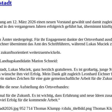
stadt
ng am 12. März 2026 einen neuen Vorstand gewählt und damit zugleich
in den vergangenen Jahren erfolgreich geführt hat, übernimmt künftig
en Ämter niedergelegt. Für ihr Engagement dankte der Ortsverband ausdr
ichner übernimmt das Amt des Schriftführers, während Lukas Muciek z
 zukunftsorientiert weiterzuentwickeln.
 Landtagskandidatin Marion Schneid:
t, Lukas Muciek, ganz herzlich gratulieren. Es ist großartig, junge 
h wünsche ihm viel Erfolg. Mein Dank gilt zugleich Leonhard Eichner 
t ein starkes Zeichen für eine gute gemeinschaftliche Arbeit für die Zuk
ßte die neue Aufstellung des Ortsverbandes:
gnal für die Zukunft. Es ist wichtig, dass Erfahrung und neue Ideen
el Erfolg für die kommende Arbeit.“
adt2026.jpg
952
714
Thomas Klumpp
/cdulu_titelbild.png
Thomas Kl