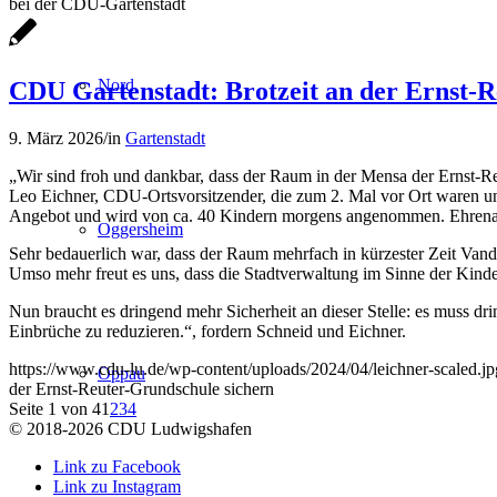
bei der CDU-Gartenstadt
Nord
CDU Gartenstadt: Brotzeit an der Ernst-R
9. März 2026
/
in
Gartenstadt
„Wir sind froh und dankbar, dass der Raum in der Mensa der Ernst-
Leo Eichner, CDU-Ortsvorsitzender, die zum 2. Mal vor Ort waren und 
Angebot und wird von ca. 40 Kindern morgens angenommen. Ehrenamtli
Oggersheim
Sehr bedauerlich war, dass der Raum mehrfach in kürzester Zeit Van
Umso mehr freut es uns, dass die Stadtverwaltung im Sinne der Kinde
Nun braucht es dringend mehr Sicherheit an dieser Stelle: es muss d
Einbrüche zu reduzieren.“, fordern Schneid und Eichner.
https://www.cdu-lu.de/wp-content/uploads/2024/04/leichner-scaled.jp
Oppau
der Ernst-Reuter-Grundschule sichern
Seite 1 von 4
1
2
3
4
© 2018-2026 CDU Ludwigshafen
Link zu Facebook
Link zu Instagram