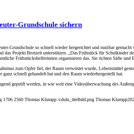
euter-Grundschule sichern
Reuter-Grundschule so schnell wieder hergerichtet und nutzbar gemac
das Projekt Brotzeit unterstützen. „Das Frühstück für Schulkinder der
che Frühstückshelferinnen organisieren das. Sie richten Säfte und B
dalismus zum Opfer fiel, der Raum verwüstet wurde, Lebensmittel gest
r ganz schnell gehandelt hat und den Raum wiederhergestellt hat.
ringend geprüft werden, in wie weit eine Videoüberwachung des Außenge
g
1706
2560
Thomas Klumpp
/cdulu_titelbild.png
Thomas Klumpp
202