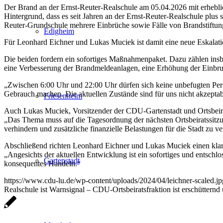
Der Brand an der Ernst-Reuter-Realschule am 05.04.2026 mit erhebl
Hintergrund, dass es seit Jahren an der Ernst-Reuter-Realschule plu
Reuter-Grundschule mehrere Einbrüche sowie Fälle von Brandstiftun
Edigheim
Für Leonhard Eichner und Lukas Muciek ist damit eine neue Eskalatio
Die beiden fordern ein sofortiges Maßnahmenpaket. Dazu zählen insb
eine Verbesserung der Brandmeldeanlagen, eine Erhöhung der Einbruc
„Zwischen 6:00 Uhr und 22:00 Uhr dürfen sich keine unbefugten Per
Gebrauch machen. Die aktuellen Zustände sind für uns nicht akzeptab
Friesenheim
Auch Lukas Muciek, Vorsitzender der CDU-Gartenstadt und Ortsbeira
„Das Thema muss auf die Tagesordnung der nächsten Ortsbeiratssitz
verhindern und zusätzliche finanzielle Belastungen für die Stadt zu v
Abschließend richten Leonhard Eichner und Lukas Muciek einen klar
„Angesichts der aktuellen Entwicklung ist ein sofortiges und entschlo
Gartenstadt
konsequentes Handeln.“
https://www.cdu-lu.de/wp-content/uploads/2024/04/leichner-scaled.jp
Realschule ist Warnsignal – CDU-Ortsbeiratsfraktion ist erschütternd