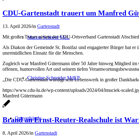
CDU-Gartenstadt trauert um Manfred G
13. April 2026
/
in
Gartenstadt
Mit großer Trauer nimmt der CDU-Ortsverband Gartenstadt Abschie
Marion Schneid MdL
Als Diakon der Gemeinde St. Bonifaz und engagierter Bürger hat er ü
unermüdlichen Einsatz für die Menschen.
Zugleich war Manfred Gütermann über 50 Jahre hinweg Mitglied im CDU
offenen, humorvollen Art und seinem tiefen Verantwortungsbewusstsei
Christine Schneider MdEP
„Die CDU-Gartenstadt würdigt sein Lebenswerk in großer Dankbarkeit
https://www.cdu-lu.de/wp-content/uploads/2024/04/lmuciek-scaled.jp
Manfred Gütermann
Ortsverbände
Brand an Ernst-Reuter-Realschule ist War
8. April 2026
/
in
Gartenstadt